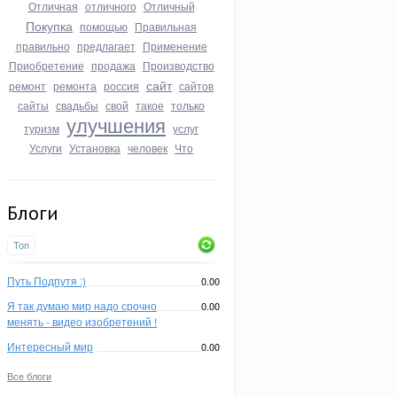
Отличная
отличного
Отличный
Покупка
помощью
Правильная
правильно
предлагает
Применение
Приобретение
продажа
Производство
сайт
ремонт
ремонта
россия
сайтов
сайты
свадьбы
свой
такое
только
улучшения
туризм
услуг
Услуги
Установка
человек
Что
Блоги
Топ
Путь Подпутя :)
0.00
Я так думаю мир надо срочно
0.00
менять - видео изобретений !
Интересный мир
0.00
Все блоги