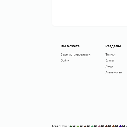
Вы можете
Разделы
Зарегистрироваться
Топики
Войти
Блоги
Люди
Активность
Read this :
✚
💾
✚
💾
✚
💾
✚
💾
✚
💾
✚
💾
✚
💾
✚
💾