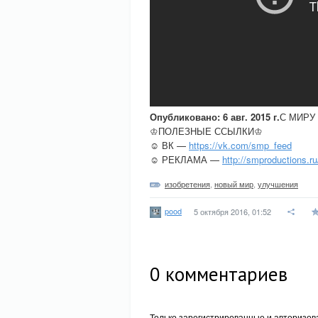
Опубликовано: 6 авг. 2015 г.
С МИРУ
♔ПОЛЕЗНЫЕ ССЫЛКИ♔
☺ ВК —
https://vk.com/smp_feed
☺ РЕКЛАМА —
http://smproductions.ru
изобретения
,
новый мир
,
улучшения
pood
5 октября 2016, 01:52
0
комментариев
Только зарегистрированные и авторизов