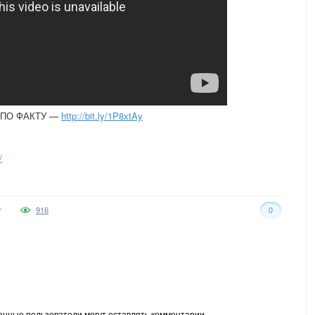
 ПО ФАКТУ —
http://bit.ly/1P8xtAy
/
916
0
анные пользователи могут оставлять комментарии.