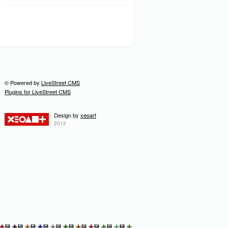
© Powered by
LiveStreet CMS
Plugins for LiveStreet CMS
Design by
xeoart
2012
✚
💾
✚
💾
✚
💾
✚
💾
✚
💾
✚
💾
✚
💾
✚
💾
✚
💾
✚
💾
✚