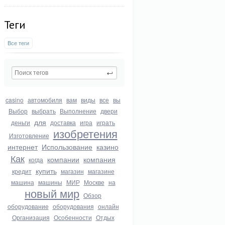
Теги
Все теги
casino
автомобиля
вам
виды
все
вы
Выбор
выбрать
Выполнение
двери
для
деньги
доставка
игра
играть
изобретения
Изготовление
интернет
Использование
казино
Как
компании
компания
когда
купить
кредит
магазин
магазине
машина
машины
МИР
Москве
на
новый мир
Обзор
оборудование
оборудования
онлайн
Организация
Особенности
Отдых