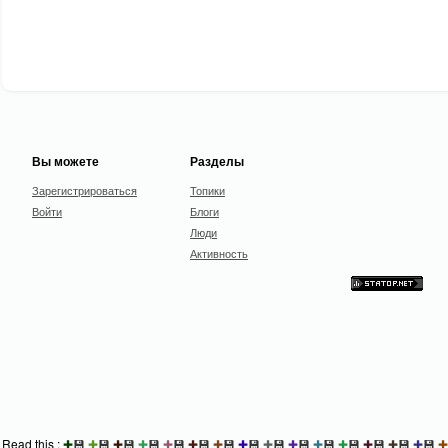
Вы можете
Разделы
Зарегистрироваться
Топики
Войти
Блоги
Люди
Активность
Read this :
✚
💾
✚
💾
✚
💾
✚
💾
✚
💾
✚
💾
✚
💾
✚
💾
✚
💾
✚
💾
✚
💾
✚
💾
✚
💾
✚
💾
✚
💾
✚