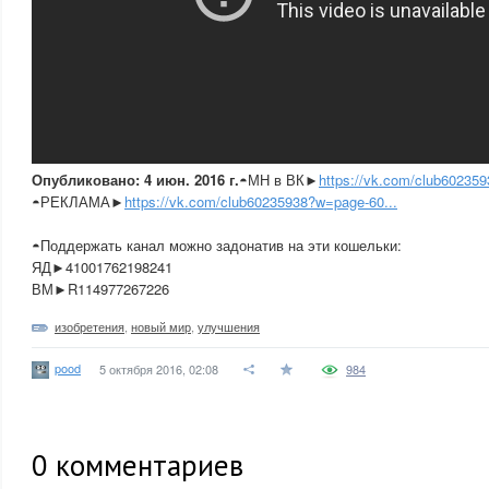
Опубликовано: 4 июн. 2016 г.
◓МН в ВК►
https://vk.com/club602359
◓РЕКЛАМА►
https://vk.com/club60235938?w=page-60...
◓Поддержать канал можно задонатив на эти кошельки:
ЯД►41001762198241
ВМ►R114977267226
изобретения
,
новый мир
,
улучшения
pood
5 октября 2016, 02:08
984
0
комментариев