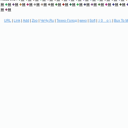
💾
✚
💾
✚
💾
✚
💾
✚
💾
✚
💾
✚
💾
✚
💾
✚
💾
✚
💾
✚
💾
✚
💾
✚
💾
✚
💾
✚
💾
✚
💾
✚
💾
✚
💾
💾
✚
💾
URL
|
Link
|
Add
|
Zoo
|
ЧеЧу.Ru
|
Техно-Голод
|
кино
|
Soft
|
:( 0 _ о ):
|
Bux To 