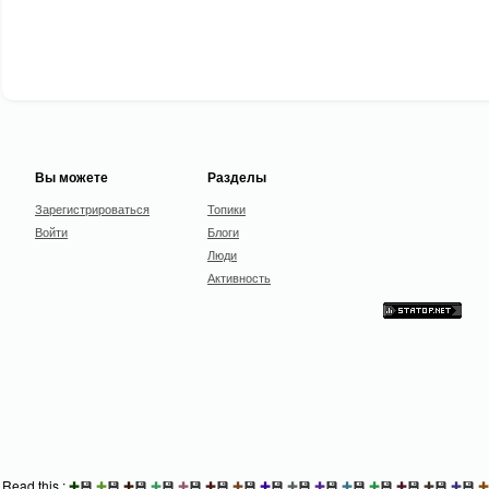
Вы можете
Разделы
Зарегистрироваться
Топики
Войти
Блоги
Люди
Активность
Read this :
✚
💾
✚
💾
✚
💾
✚
💾
✚
💾
✚
💾
✚
💾
✚
💾
✚
💾
✚
💾
✚
💾
✚
💾
✚
💾
✚
💾
✚
💾
✚