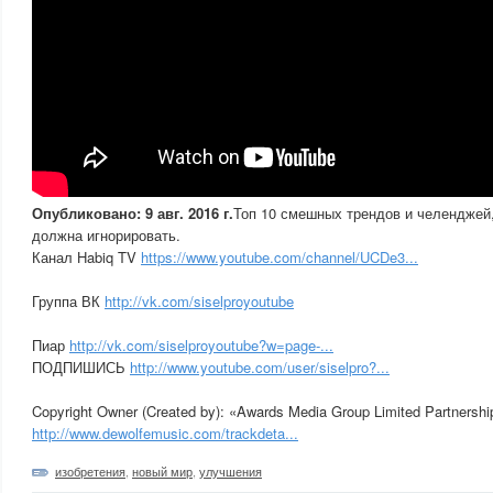
Опубликовано: 9 авг. 2016 г.
Топ 10 смешных трендов и челенджей
должна игнорировать.
Канал Habiq TV
https://www.youtube.com/channel/UCDe3...
Группа ВК
http://vk.com/siselproyoutube
Пиар
http://vk.com/siselproyoutube?w=page-...
ПОДПИШИСЬ
http://www.youtube.com/user/siselpro?...
Copyright Owner (Created by): «Awards Media Group Limited Partnershi
http://www.dewolfemusic.com/trackdeta...
изобретения
,
новый мир
,
улучшения