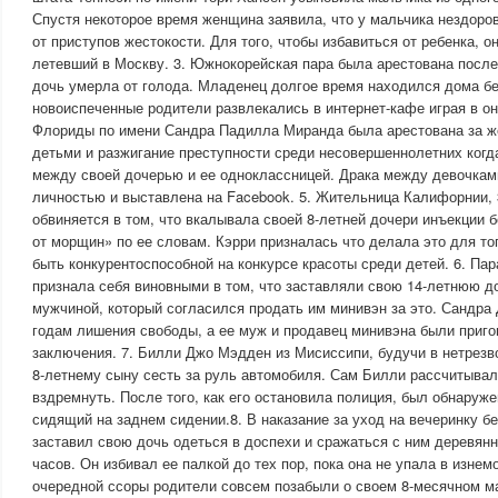
Спустя некоторое время женщина заявила, что у мальчика нездоров
от приступов жестокости. Для того, чтобы избавиться от ребенка, о
летевший в Москву. 3. Южнокорейская пара была арестована после 
дочь умерла от голода. Младенец долгое время находился дома бе
новоиспеченные родители развлекались в интернет-кафе играя в он
Флориды по имени Сандра Падилла Миранда была арестована за ж
детьми и разжигание преступности среди несовершеннолетних когд
между своей дочерью и ее одноклассницей. Драка между девочкам
личностью и выставлена на Facebook. 5. Жительница Калифорнии,
обвиняется в том, что вкалывала своей 8-летней дочери инъекции б
от морщин» по ее словам. Кэрри призналась что делала это для то
быть конкурентоспособной на конкурсе красоты среди детей. 6. Па
признала себя виновными в том, что заставляли свою 14-летнюю д
мужчиной, который согласился продать им минивэн за это. Сандра 
годам лишения свободы, а ее муж и продавец минивэна были приго
заключения. 7. Билли Джо Мэдден из Мисиссипи, будучи в нетрез
8-летнему сыну сесть за руль автомобиля. Сам Билли рассчитывал
вздремнуть. После того, как его остановила полиция, был обнаруже
сидящий на заднем сидении.8. В наказание за уход на вечеринку бе
заставил свою дочь одеться в доспехи и сражаться с ним деревян
часов. Он избивал ее палкой до тех пор, пока она не упала в изнем
очередной ссоры родители совсем позабыли о своем 8-месячном м