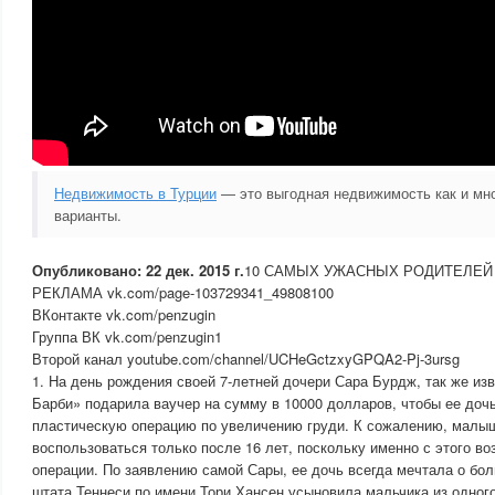
Недвижимость в Турции
— это выгодная недвижимость как и мн
варианты.
Опубликовано: 22 дек. 2015 г.
10 САМЫХ УЖАСНЫХ РОДИТЕЛЕЙ
РЕКЛАМА vk.com/page-103729341_49808100
ВКонтакте vk.com/penzugin
Группа ВК vk.com/penzugin1
Второй канал youtube.com/channel/UCHeGctzxyGPQA2-Pj-3ursg
1. На день рождения своей 7-летней дочери Сара Бурдж, так же из
Барби» подарила ваучер на сумму в 10000 долларов, чтобы ее доч
пластическую операцию по увеличению груди. К сожалению, малы
воспользоваться только после 16 лет, поскольку именно с этого в
операции. По заявлению самой Сары, ее дочь всегда мечтала о бо
штата Теннеси по имени Тори Хансен усыновила мальчика из одного