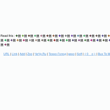
Read this :
✚
💾
✚
💾
✚
💾
✚
💾
✚
💾
✚
💾
✚
💾
✚
💾
✚
💾
✚
💾
✚
💾
✚
💾
✚
💾
✚
💾
✚
💾
✚
💾
✚
💾
✚
💾
✚
💾
✚
💾
✚
💾
✚
💾
✚
💾
✚
💾
✚
💾
✚
💾
✚
💾
✚
💾
✚
💾
✚
💾
✚
💾
✚
💾
✚
💾
💾
✚
💾
URL
|
Link
|
Add
|
Zoo
|
ЧеЧу.Ru
|
Техно-Голод
|
кино
|
Soft
|
:( 0 _ о ):
|
Bux To 