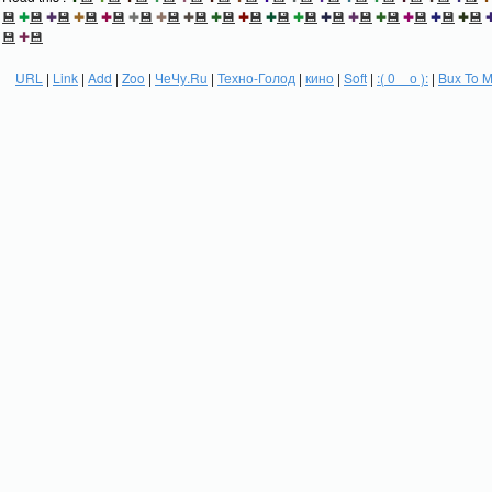
💾
✚
💾
✚
💾
✚
💾
✚
💾
✚
💾
✚
💾
✚
💾
✚
💾
✚
💾
✚
💾
✚
💾
✚
💾
✚
💾
✚
💾
✚
💾
✚
💾
✚
💾
💾
✚
💾
URL
|
Link
|
Add
|
Zoo
|
ЧеЧу.Ru
|
Техно-Голод
|
кино
|
Soft
|
:( 0 _ о ):
|
Bux To 