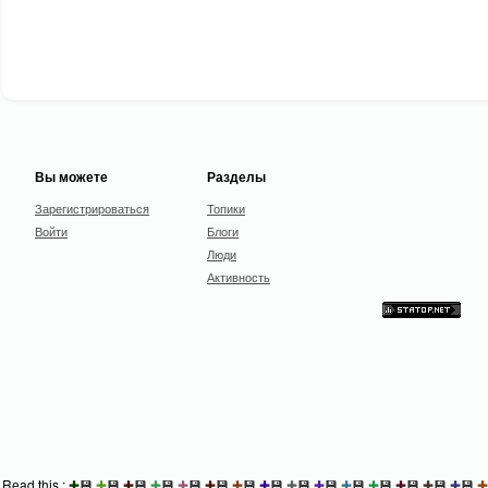
Вы можете
Разделы
Зарегистрироваться
Топики
Войти
Блоги
Люди
Активность
Read this :
✚
💾
✚
💾
✚
💾
✚
💾
✚
💾
✚
💾
✚
💾
✚
💾
✚
💾
✚
💾
✚
💾
✚
💾
✚
💾
✚
💾
✚
💾
✚