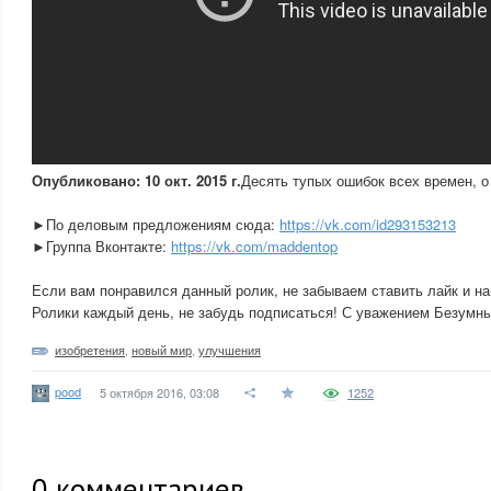
Опубликовано: 10 окт. 2015 г.
Десять тупых ошибок всех времен, о
►По деловым предложениям сюда:
https://vk.com/id293153213
►Группа Вконтакте:
https://vk.com/maddentop
Если вам понравился данный ролик, не забываем ставить лайк и н
Ролики каждый день, не забудь подписаться! С уважением Безумны
изобретения
,
новый мир
,
улучшения
pood
5 октября 2016, 03:08
1252
0
комментариев