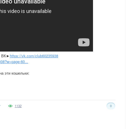
в ВК►
https://vk.com/club60235938
938?w=page-60...
на эти кошельки:
1132
0