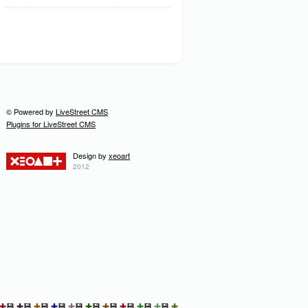
© Powered by
LiveStreet CMS
Plugins for LiveStreet CMS
Design by
xeoart
2012
✚
💾
✚
💾
✚
💾
✚
💾
✚
💾
✚
💾
✚
💾
✚
💾
✚
💾
✚
💾
✚