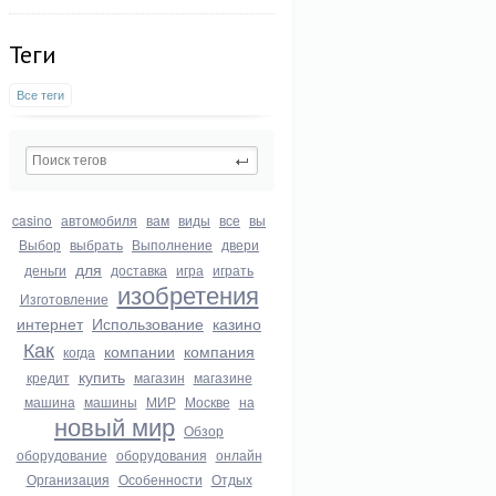
Теги
Все теги
casino
автомобиля
вам
виды
все
вы
Выбор
выбрать
Выполнение
двери
для
деньги
доставка
игра
играть
изобретения
Изготовление
интернет
Использование
казино
Как
компании
компания
когда
купить
кредит
магазин
магазине
машина
машины
МИР
Москве
на
новый мир
Обзор
оборудование
оборудования
онлайн
Организация
Особенности
Отдых