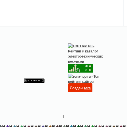
Создан
rere
|
✚
💾
✚
💾
✚
💾
✚
💾
✚
💾
✚
💾
✚
💾
✚
💾
✚
💾
✚
💾
✚
💾
✚
💾
✚
💾
✚
💾
✚
💾
✚
💾
✚
💾
✚
💾