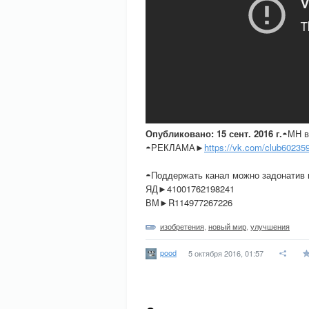
Опубликовано: 15 сент. 2016 г.
◓МН 
◓РЕКЛАМА►
https://vk.com/club60235
◓Поддержать канал можно задонатив 
ЯД►41001762198241
ВМ►R114977267226
изобретения
,
новый мир
,
улучшения
pood
5 октября 2016, 01:57