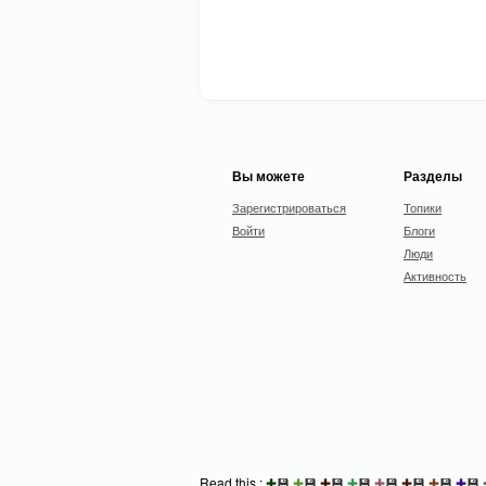
Вы можете
Разделы
Зарегистрироваться
Топики
Войти
Блоги
Люди
Активность
Read this :
✚
💾
✚
💾
✚
💾
✚
💾
✚
💾
✚
💾
✚
💾
✚
💾