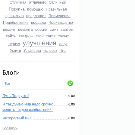
Отличная
отличного
Отличный
Покупка
помощью
Правильная
правильно
предлагает
Применение
Приобретение
продажа
Производство
сайт
ремонт
ремонта
россия
сайтов
сайты
свадьбы
свой
такое
только
улучшения
туризм
услуг
Услуги
Установка
человек
Что
Блоги
Топ
Путь Подпутя :)
0.00
Я так думаю мир надо срочно
0.00
менять - видео изобретений !
Интересный мир
0.00
Все блоги