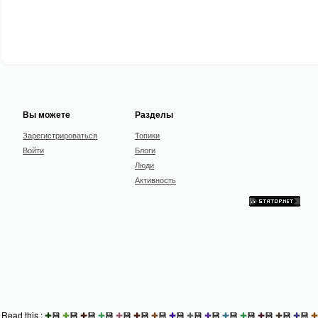
Вы можете
Разделы
Зарегистрироваться
Топики
Войти
Блоги
Люди
Активность
Read this :
✚
💾
✚
💾
✚
💾
✚
💾
✚
💾
✚
💾
✚
💾
✚
💾
✚
💾
✚
💾
✚
💾
✚
💾
✚
💾
✚
💾
✚
💾
✚