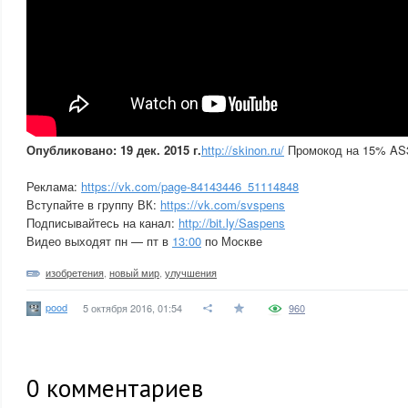
Опубликовано: 19 дек. 2015 г.
http://skinon.ru/
Промокод на 15% AS
Реклама:
https://vk.com/page-84143446_51114848
Вступайте в группу ВК:
https://vk.com/svspens
Подписывайтесь на канал:
http://bit.ly/Saspens
Видео выходят пн — пт в
13:00
по Москве
изобретения
,
новый мир
,
улучшения
pood
5 октября 2016, 01:54
960
0
комментариев