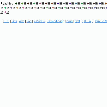
Read this :
✚
💾
✚
💾
✚
💾
✚
💾
✚
💾
✚
💾
✚
💾
✚
💾
✚
💾
✚
💾
✚
💾
✚
💾
✚
💾
✚
💾
✚
💾
✚
💾
✚
💾
✚
💾
✚
💾
✚
💾
✚
💾
✚
💾
✚
💾
✚
💾
✚
💾
✚
💾
✚
💾
✚
💾
✚
💾
✚
💾
✚
💾
✚
💾
✚
💾
💾
✚
💾
URL
|
Link
|
Add
|
Zoo
|
ЧеЧу.Ru
|
Техно-Голод
|
кино
|
Soft
|
:( 0 _ о ):
|
Bux To 