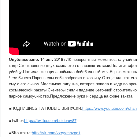
Опубликовано: 14 авг. 2016 г.
10 невероятных моментов, случайны
кадр.Столкновение двух самолетов с парашютистами.Политик сфо
убийцу.Пожилая женщина поймала бейсбольный мяч.Взрыв метеори
Челябинска.Парень сам себя забросил в корзину.Отец снял, как ег
ему с его сыном.Маленькая лягушка, которая попала в кадр во вре
космической ракеты.Скейтеры сняли падение бетонной строительно
парное самоубийство.Предложение руки и сердца на фоне заката.
●ПОДПИШИСЬ НА НОВЫЕ ВЫПУСКИ:
https://www.youtube.com/chan
●Twitter:
https://twitter.com/belobrov87
●ВКонтакте:
http://vk.com/vzryvmozga1