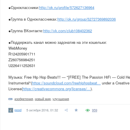
●Одноклассники:
http://ok.ru/profile/572627136964
●Группа в Одноклассниках:
http://ok.ru/group/52727369892036
●Группа ВКонтакте:
http://vk.com/club108402362
●Поддержать канал можно задонатив на эти кошельки:
WebMoney
R124205901711
Z260756984251
U226411252631
Музыка: Free Hip Hop Beats!!! — "[FREE] The Passion HiFi — Cold He
Instrumental"(
https://soundcloud.com/freehiphopbeat...
under a Creati
License(
https://creativecommons.org/licenses/...
).
изобретения
,
новый мир
,
улучшения
pood
5 октября 2016, 01:32
959