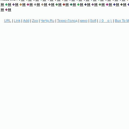
💾
✚
💾
✚
💾
✚
💾
✚
💾
✚
💾
✚
💾
✚
💾
✚
💾
✚
💾
✚
💾
✚
💾
✚
💾
✚
💾
✚
💾
✚
💾
✚
💾
✚
💾
💾
✚
💾
URL
|
Link
|
Add
|
Zoo
|
ЧеЧу.Ru
|
Техно-Голод
|
кино
|
Soft
|
:( 0 _ о ):
|
Bux To 