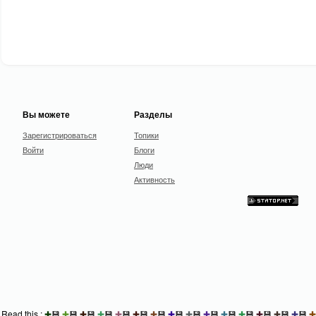
Вы можете
Разделы
Зарегистрироваться
Топики
Войти
Блоги
Люди
Активность
Read this :
✚
💾
✚
💾
✚
💾
✚
💾
✚
💾
✚
💾
✚
💾
✚
💾
✚
💾
✚
💾
✚
💾
✚
💾
✚
💾
✚
💾
✚
💾
✚