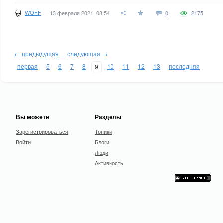
WOFF
13 февраля 2021, 08:54
0
2175
← предыдущая
следующая →
первая
5
6
7
8
10
11
12
13
последняя
9
Вы можете
Разделы
Зарегистрироваться
Топики
Войти
Блоги
Люди
Активность