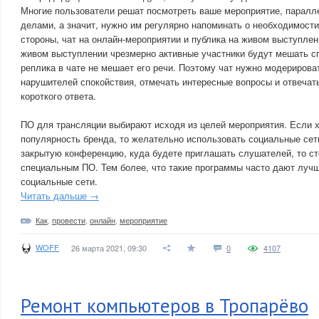
Многие пользователи решат посмотреть ваше мероприятие, паралл
делами, а значит, нужно им регулярно напоминать о необходимости
стороны, чат на онлайн-мероприятии и публика на живом выступлени
живом выступлении чрезмерно активные участники будут мешать спи
реплика в чате не мешает его речи. Поэтому чат нужно модерирова
нарушителей спокойствия, отмечать интересные вопросы и отвечать
короткого ответа.
ПО для трансляции выбирают исходя из целей мероприятия. Если 
популярность бренда, то желательно использовать социальные сет
закрытую конференцию, куда будете приглашать слушателей, то ст
специальным ПО. Тем более, что такие программы часто дают луч
социальные сети.
Читать дальше →
Как
,
провести
,
онлайн
,
мероприятие
WOFF
26 марта 2021, 09:30
0
4107
Ремонт компьютеров в Тропарёво