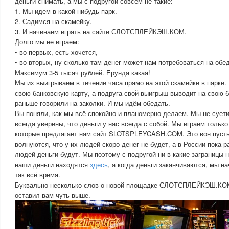
деньги снимать, а мы с подругой совсем не такие:
1. Мы идем в какой-нибудь парк.
2. Садимся на скамейку.
3. И начинаем играть на сайте СЛОТСПЛЕЙКЭШ.КОМ.
Долго мы не играем:
• во-первых, есть хочется,
• во-вторых, ну сколько там денег может нам потребоваться на обе
Максимум 3-5 тысяч рублей. Ерунда какая!
Мы их выигрываем в течение часа прямо на этой скамейке в парке.
свою банковскую карту, а подруга свой выигрыш выводит на свою б
раньше говорили на заколки. И мы идём обедать.
Вы поняли, как мы всё спокойно и планомерно делаем. Мы не сует
всегда уверены, что деньги у нас всегда с собой. Мы играем только
которые предлагает нам сайт SLOTSPLEYCASH.COM. Это вон пусть
волнуются, что у их людей скоро денег не будет, а в России пока р
людей деньги будут. Мы поэтому с подругой ни в какие заграницы н
наши деньги находятся
здесь
, а когда деньги заканчиваются, мы н
так всё время.
Буквально несколько слов о новой площадке СЛОТСПЛЕЙКЭШ.КОМ,
оставил вам чуть выше.