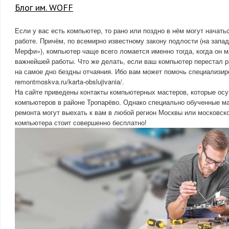
Блог им. WOFF
Если у вас есть компьютер, то рано или поздно в нём могут начать
работе. Причём, по всемирно известному закону подлости (на запа
Мерфи»), компьютер чаще всего ломается именно тогда, когда он 
важнейшей работы. Что же делать, если ваш компьютер перестал р
на самое дно бездны отчаяния. Ибо вам может помочь специализир
remontmoskva.ru/karta-obslujivania/.
На сайте приведены контакты компьютерных мастеров, которые ос
компьютеров в районе Тропарёво. Однако специально обученные м
ремонта могут выехать к вам в любой регион Москвы или московско
компьютера стоит совершенно бесплатно!