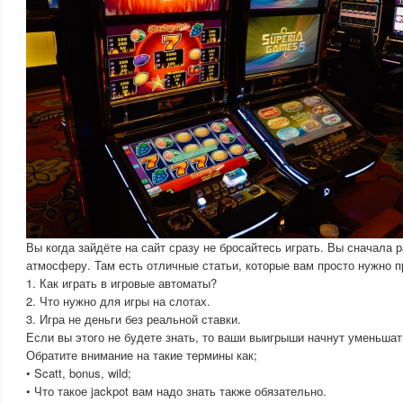
Вы когда зайдёте на сайт сразу не бросайтесь играть. Вы сначала 
атмосферу. Там есть отличные статьи, которые вам просто нужно п
1. Как играть в игровые автоматы?
2. Что нужно для игры на слотах.
3. Игра не деньги без реальной ставки.
Если вы этого не будете знать, то ваши выигрыши начнут уменьшать
Обратите внимание на такие термины как;
• Scatt, bonus, wild;
• Что такое jackpot вам надо знать также обязательно.