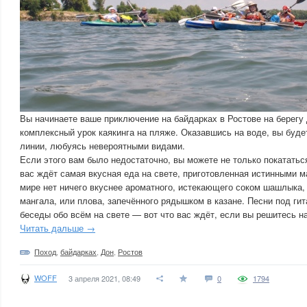
Вы начинаете ваше приключение на байдарках в Ростове на берегу
комплексный урок каякинга на пляже. Оказавшись на воде, вы буде
линии, любуясь невероятными видами.
Если этого вам было недостаточно, вы можете не только покататьс
вас ждёт самая вкусная еда на свете, приготовленная истинными м
мире нет ничего вкуснее ароматного, истекающего соком шашлыка, 
мангала, или плова, запечённого рядышком в казане. Песни под гит
беседы обо всём на свете — вот что вас ждёт, если вы решитесь н
Читать дальше →
Поход
,
байдарках
,
Дон
,
Ростов
WOFF
3 апреля 2021, 08:49
0
1794