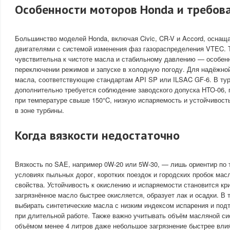
Особенности моторов Honda и требова
Большинство моделей Honda, включая Civic, CR-V и Accord, осна
двигателями с системой изменения фаз газораспределения VTEC. 
чувствительна к чистоте масла и стабильному давлению — особенн
переключении режимов и запуске в холодную погоду. Для надёжно
масла, соответствующие стандартам API SP или ILSAC GF-6. В ту
дополнительно требуется соблюдение заводского допуска HTO-06,
при температуре свыше 150°C, низкую испаряемость и устойчивост
в зоне турбины.
Когда вязкости недостаточно
Вязкость по SAE, например 0W-20 или 5W-30, — лишь ориентир по
условиях пыльных дорог, коротких поездок и городских пробок масл
свойства. Устойчивость к окислению и испаряемости становится кри
загрязнённое масло быстрее окисляется, образует лак и осадки. В 
выбирать синтетические масла с низким индексом испарения и по
при длительной работе. Также важно учитывать объём масляной си
объёмом менее 4 литров даже небольшое загрязнение быстрее вли