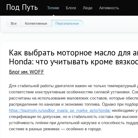
Под Путь
Топики
Блоги
Люди
Активность
Все
Коллективные
Персональные
Как выбрать моторное масло для 
Honda: что учитывать кроме вязко
Блог им. WOFF
Для стабильной работы двигателя важен не только температурный д
соответствие конструктивным особенностям силовой установки. С
рассчитаны на использование маловязких составов, которые обесп
распределение по каналам и экономию топлива. Однако при подбо
https://liquimoly.ru/podbor_masla_po_marke_avto/honda/
необходимо у
спецификации по допускам, но и стабильность состава при высоких
устойчивость плёнки при длительной нагрузке и способность подд
системе в разных режимах — особенно в городе.