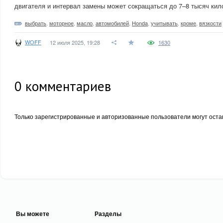
двигателя и интервал замены может сокращаться до 7–8 тысяч кил
выбрать
,
моторное
,
масло
,
автомобилей
,
Honda
,
учитывать
,
кроме
,
вязкости
WOFF
12 июля 2025, 19:28
1630
0
комментариев
Только зарегистрированные и авторизованные пользователи могут оста
Вы можете
Разделы