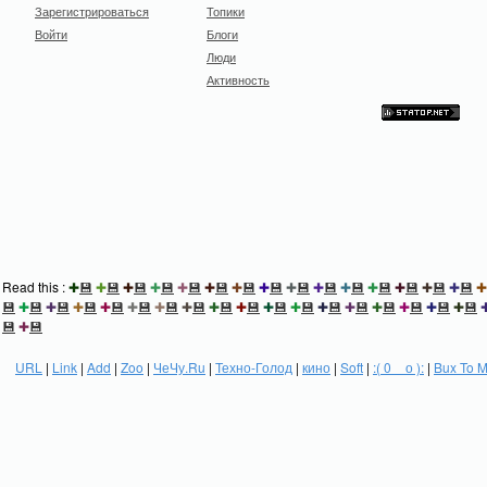
Зарегистрироваться
Топики
Войти
Блоги
Люди
Активность
Read this :
✚
💾
✚
💾
✚
💾
✚
💾
✚
💾
✚
💾
✚
💾
✚
💾
✚
💾
✚
💾
✚
💾
✚
💾
✚
💾
✚
💾
✚
💾
✚
💾
✚
💾
✚
💾
✚
💾
✚
💾
✚
💾
✚
💾
✚
💾
✚
💾
✚
💾
✚
💾
✚
💾
✚
💾
✚
💾
✚
💾
✚
💾
✚
💾
✚
💾
💾
✚
💾
URL
|
Link
|
Add
|
Zoo
|
ЧеЧу.Ru
|
Техно-Голод
|
кино
|
Soft
|
:( 0 _ о ):
|
Bux To 