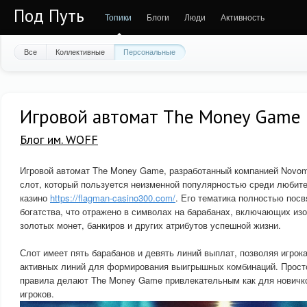
Под Путь
Топики
Блоги
Люди
Активность
Все
Коллективные
Персональные
Игровой автомат The Money Game
Блог им. WOFF
Игровой автомат The Money Game, разработанный компанией Novoma
слот, который пользуется неизменной популярностью среди любите
казино
https://flagman-casino300.com/
. Его тематика полностью пос
богатства, что отражено в символах на барабанах, включающих изо
золотых монет, банкиров и других атрибутов успешной жизни.
Слот имеет пять барабанов и девять линий выплат, позволяя игрок
активных линий для формирования выигрышных комбинаций. Прост
правила делают The Money Game привлекательным как для новичко
игроков.