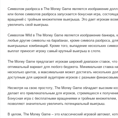
Символом разброса в The Money Game является изображение долл
или более символов разброса запускается бонусная игра, состояща
вращений с тройным множителем выигрыша. Это дает игрокам возм
увеличить свой выигрыш.
Символом Wild в The Money Game является изображение банкира, 
любые другие символы на барабанах, кроме символа разброса, дл
выигрышных комбинаций. Кроме того, выпадение нескольких символ
выплат приносит игроку самый крупный выигрыш в слоте.
The Money Game предлагает игрокам широкий диапазон ставок, что
оптимальный вариант для любого бюджета. Минимальная ставка на
несколько центов, а максимальная может достигать нескольких дол
доступным для широкой аудитории игроков с разными финансовым
Несмотря на свою простоту, The Money Game обладает высоким к
делает его привлекательным для игроков, стремящихся к получен
Бонусная игра с бесплатными вращениями и тройным множителем, а
позволяют значительно увеличить потенциальный выигрыш.
В целом, The Money Game – это классический игровой автомат, кот