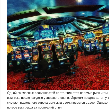
Одной из главных особенностей слота является наличие риск-игры,
выигрыш после каждого успешного спина. Игрокам предлагается уга
случае правильного ответа выигрыш увеличивается вдвое. Однако 
потере выигрыша за последний спин.