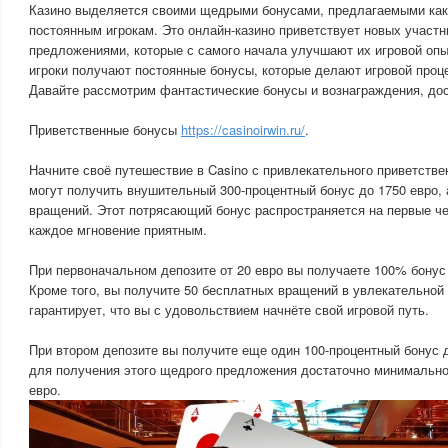
Казино выделяется своими щедрыми бонусами, предлагаемыми как 
постоянным игрокам. Это онлайн-казино приветствует новых участ
предложениями, которые с самого начала улучшают их игровой опы
игроки получают постоянные бонусы, которые делают игровой про
Давайте рассмотрим фантастические бонусы и вознаграждения, дос
Приветственные бонусы
https://casinoirwin.ru/
.
Начните своё путешествие в Casino с привлекательного приветстве
могут получить внушительный 300-процентный бонус до 1750 евро, 
вращений. Этот потрясающий бонус распространяется на первые че
каждое мгновение приятным.
При первоначальном депозите от 20 евро вы получаете 100% бонус 
Кроме того, вы получите 50 бесплатных вращений в увлекательной и
гарантирует, что вы с удовольствием начнёте свой игровой путь.
При втором депозите вы получите еще один 100-процентный бонус д
для получения этого щедрого предложения достаточно минимальног
евро.