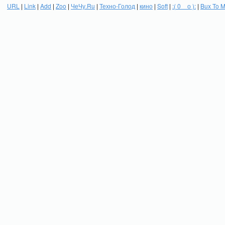
URL
|
Link
|
Add
|
Zoo
|
ЧеЧу.Ru
|
Техно-Голод
|
кино
|
Soft
|
:( 0 _ о ):
|
Bux To 