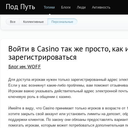
Под Путь
Топики
Блоги
Люди
Активность
Все
Коллективные
Персональные
Войти в Casino так же просто, как 
зарегистрироваться
Блог им. WOFF
Для доступа игрокам нужен только зарегистрированный адрес элект
Если у вас возникнут какие-либо проблемы, вам поможет отзывчив
Игрокам важно указывать действительный адрес электронной почты,
ключевую роль в общении с казино.
Имейте в виду, что Casino принимает только игроков в возрасте от 
хотите закрыть свой аккаунт или установить лимиты на депозит, об
поддержки клиентов. По закону они обязаны предоставлять вариант
помогать игрокам, которым может потребоваться дополнительная п