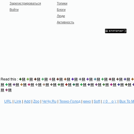
Зарегистрироваться
Топики
Войти
Блоги
Люди
Активность
Read this :
✚
💾
✚
💾
✚
💾
✚
💾
✚
💾
✚
💾
✚
💾
✚
💾
✚
💾
✚
💾
✚
💾
✚
💾
✚
💾
✚
💾
✚
💾
✚
💾
✚
💾
✚
💾
✚
💾
✚
💾
✚
💾
✚
💾
✚
💾
✚
💾
✚
💾
✚
💾
✚
💾
✚
💾
✚
💾
✚
💾
✚
💾
✚
💾
✚
💾
💾
✚
💾
URL
|
Link
|
Add
|
Zoo
|
ЧеЧу.Ru
|
Техно-Голод
|
кино
|
Soft
|
:( 0 _ о ):
|
Bux To 