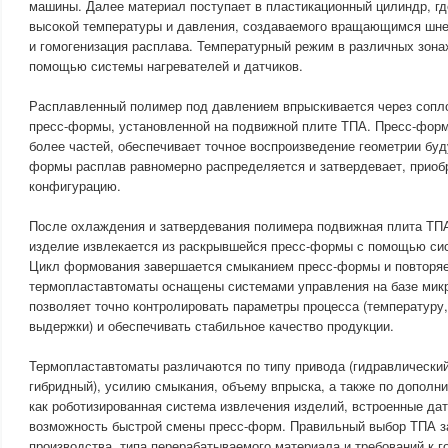
машины. Далее материал поступает в пластикационный цилиндр, гд
высокой температуры и давления, создаваемого вращающимся шне
и гомогенизация расплава. Температурный режим в различных зона
помощью системы нагревателей и датчиков.
Расплавленный полимер под давлением впрыскивается через соп
пресс-формы, установленной на подвижной плите ТПА. Пресс-форм
более частей, обеспечивает точное воспроизведение геометрии бу
формы расплав равномерно распределяется и затвердевает, приоб
конфигурацию.
После охлаждения и затвердевания полимера подвижная плита ТПА 
изделие извлекается из раскрывшейся пресс-формы с помощью си
Цикл формования завершается смыканием пресс-формы и повторяе
термопластавтоматы оснащены системами управления на базе микр
позволяет точно контролировать параметры процесса (температуру
выдержки) и обеспечивать стабильное качество продукции.
Термопластавтоматы различаются по типу привода (гидравлический
гибридный), усилию смыкания, объему впрыска, а также по дополн
как роботизированная система извлечения изделий, встроенные дат
возможность быстрой смены пресс-форм. Правильный выбор ТПА з
производства, типа перерабатываемого материала и требований к 