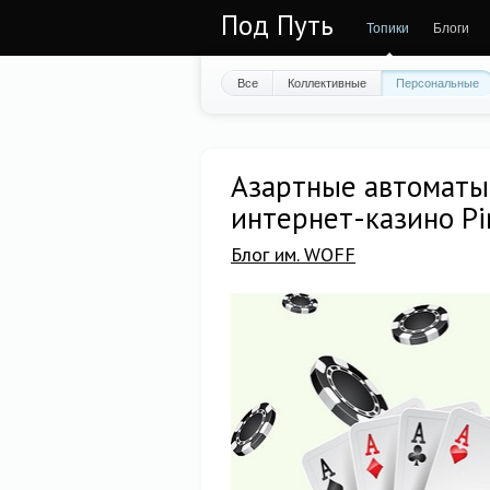
Под Путь
Топики
Блоги
Все
Коллективные
Персональные
Азартные автоматы 
интернет-казино Pi
Блог им. WOFF