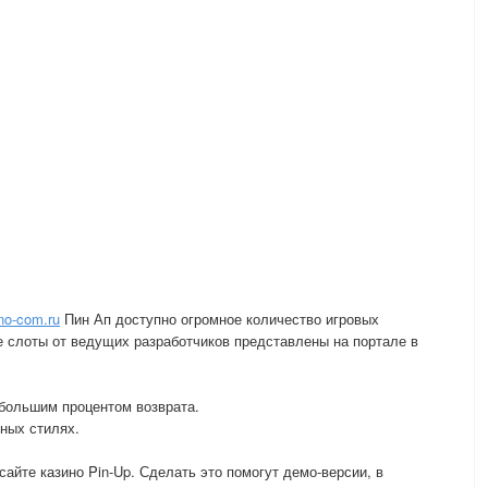
ino-com.ru
Пин Ап доступно огромное количество игровых
е слоты от ведущих разработчиков представлены на портале в
большим процентом возврата.
зных стилях.
айте казино Pin-Up. Сделать это помогут демо-версии, в