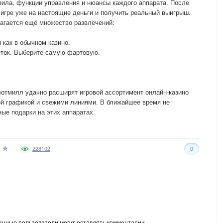
вила, функции управления и нюансы каждого аппарата. После
 игре уже на настоящие деньги и получить реальный выигрыш.
агается ещё множество развлечений:
 как в обычном казино.
еток. Выберите самую фартовую.
отмилл удачно расширят игровой ассортимент онлайн-казино
ой графикой и свежими линиями. В ближайшее время не
ные подарки на этих аппаратах.
228102
0
анные пользователи могут оставлять комментарии.