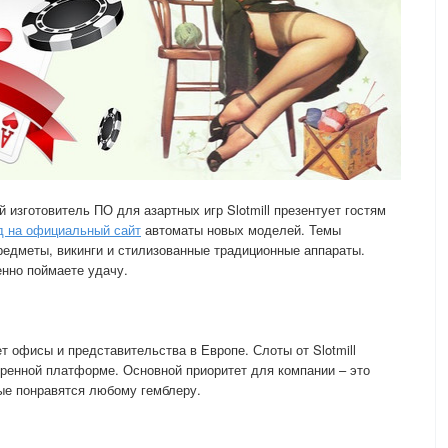
изготовитель ПО для азартных игр Slotmill презентует гостям
од на официальный сайт
автоматы новых моделей. Темы
редметы, викинги и стилизованные традиционные аппараты.
нно поймаете удачу.
т офисы и представительства в Европе. Слоты от Slotmill
ренной платформе. Основной приоритет для компании – это
ые понравятся любому гемблеру.