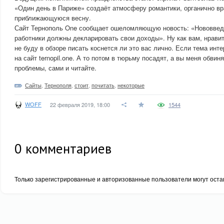
«Один день в Париже» создаёт атмосферу романтики, органично в
приближающуюся весну.
Сайт Тернополь One сообщает ошеломляющую новость: «Нововвед
работники должны декларировать свои доходы». Ну как вам, нравит
не буду в обзоре писать коснется ли это вас лично. Если тема инт
на сайт ternopil.one. А то потом в тюрьму посадят, а вы меня обвин
проблемы, сами и читайте.
Сайты
,
Тернополя
,
стоит
,
почитать
,
некоторые
WOFF
22 февраля 2019, 18:00
1544
0
комментариев
Только зарегистрированные и авторизованные пользователи могут оста