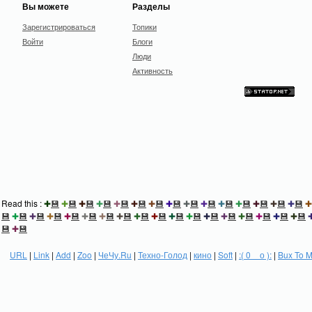
Вы можете
Разделы
Зарегистрироваться
Топики
Войти
Блоги
Люди
Активность
Read this :
✚
💾
✚
💾
✚
💾
✚
💾
✚
💾
✚
💾
✚
💾
✚
💾
✚
💾
✚
💾
✚
💾
✚
💾
✚
💾
✚
💾
✚
💾
✚
💾
✚
💾
✚
💾
✚
💾
✚
💾
✚
💾
✚
💾
✚
💾
✚
💾
✚
💾
✚
💾
✚
💾
✚
💾
✚
💾
✚
💾
✚
💾
✚
💾
✚
💾
💾
✚
💾
URL
|
Link
|
Add
|
Zoo
|
ЧеЧу.Ru
|
Техно-Голод
|
кино
|
Soft
|
:( 0 _ о ):
|
Bux To 