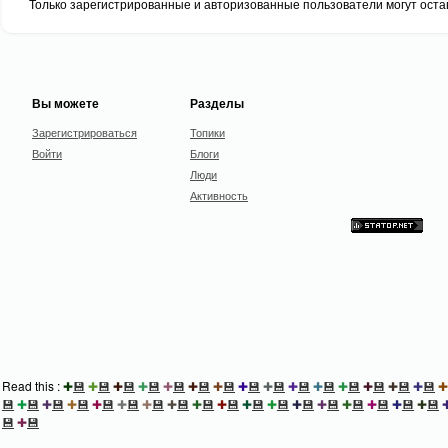
Только зарегистрированные и авторизованные пользователи могут оста
Вы можете
Разделы
Зарегистрироваться
Топики
Войти
Блоги
Люди
Активность
Read this :
✚
💾
✚
💾
✚
💾
✚
💾
✚
💾
✚
💾
✚
💾
✚
💾
✚
💾
✚
💾
✚
💾
✚
💾
✚
💾
✚
💾
✚
💾
✚
💾
✚
💾
✚
💾
✚
💾
✚
💾
✚
💾
✚
💾
✚
💾
✚
💾
✚
💾
✚
💾
✚
💾
✚
💾
✚
💾
✚
💾
✚
💾
✚
💾
✚
💾
💾
✚
💾