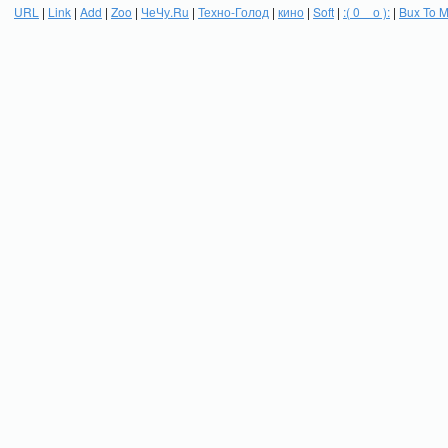
URL
|
Link
|
Add
|
Zoo
|
ЧеЧу.Ru
|
Техно-Голод
|
кино
|
Soft
|
:( 0 _ о ):
|
Bux To 