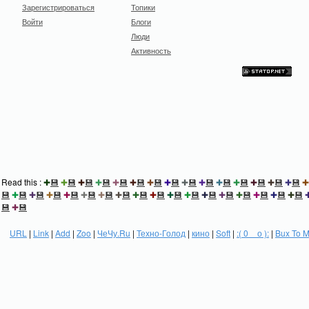
Зарегистрироваться
Топики
Войти
Блоги
Люди
Активность
Read this :
✚
💾
✚
💾
✚
💾
✚
💾
✚
💾
✚
💾
✚
💾
✚
💾
✚
💾
✚
💾
✚
💾
✚
💾
✚
💾
✚
💾
✚
💾
✚
💾
✚
💾
✚
💾
✚
💾
✚
💾
✚
💾
✚
💾
✚
💾
✚
💾
✚
💾
✚
💾
✚
💾
✚
💾
✚
💾
✚
💾
✚
💾
✚
💾
✚
💾
💾
✚
💾
URL
|
Link
|
Add
|
Zoo
|
ЧеЧу.Ru
|
Техно-Голод
|
кино
|
Soft
|
:( 0 _ о ):
|
Bux To 