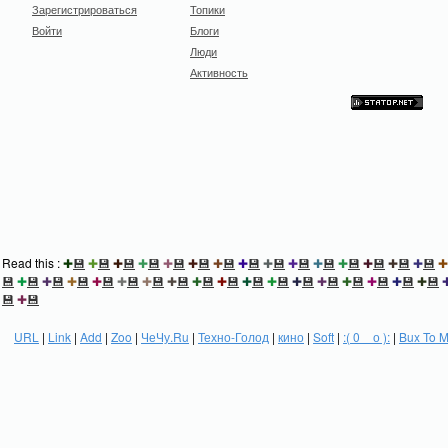
Зарегистрироваться
Топики
Войти
Блоги
Люди
Активность
Read this :
✚
💾
✚
💾
✚
💾
✚
💾
✚
💾
✚
💾
✚
💾
✚
💾
✚
💾
✚
💾
✚
💾
✚
💾
✚
💾
✚
💾
✚
💾
✚
💾
✚
💾
✚
💾
✚
💾
✚
💾
✚
💾
✚
💾
✚
💾
✚
💾
✚
💾
✚
💾
✚
💾
✚
💾
✚
💾
✚
💾
✚
💾
✚
💾
✚
💾
💾
✚
💾
URL
|
Link
|
Add
|
Zoo
|
ЧеЧу.Ru
|
Техно-Голод
|
кино
|
Soft
|
:( 0 _ о ):
|
Bux To 