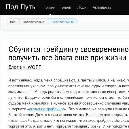
Под Путь
Топики
Блоги
Люди
Активность
Все
Коллективные
Персональные
Обучится трейдингу своевременно
получить все блага еще при жизни
Блог им. WOFF
Я вот сейчас, когда меня спрашивают, а где ты учился, я начинаю 
спортивным уклоном, про университет физкультуры и спорта, а по
задумываюсь. А ведь родители мне чуть всю жизнь не испортили. 
ну и что. Да даже, если бы я олимпийским чемпионом стал, что бы 
судьба меня хранила и в нужное время я совершенно случайно уви
интернете «
обучение трейдингу
». Это объявление вернуло меня не 
богатой жизни. Да что я вам лекцию читаю. Вы все можете сделать
что в нашей стране мало кто понимает, что такое трейдинг. Вы скаж
торговля это. А вот и нет. Торговля трейдингу рознь. И не говорите 