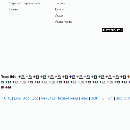
Зарегистрироваться
Топики
Войти
Блоги
Люди
Активность
Read this :
✚
💾
✚
💾
✚
💾
✚
💾
✚
💾
✚
💾
✚
💾
✚
💾
✚
💾
✚
💾
✚
💾
✚
💾
✚
💾
✚
💾
✚
💾
✚
💾
✚
💾
✚
💾
✚
💾
✚
💾
✚
💾
✚
💾
✚
💾
✚
💾
✚
💾
✚
💾
✚
💾
✚
💾
✚
💾
✚
💾
✚
💾
✚
💾
✚
💾
💾
✚
💾
URL
|
Link
|
Add
|
Zoo
|
ЧеЧу.Ru
|
Техно-Голод
|
кино
|
Soft
|
:( 0 _ о ):
|
Bux To 