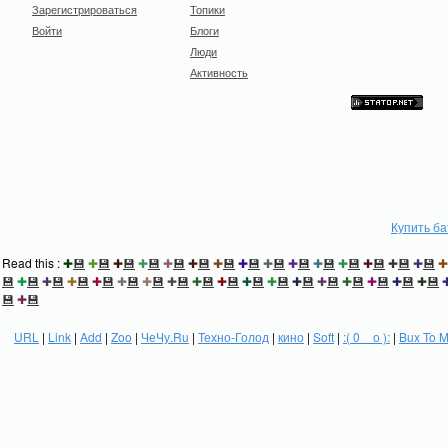
Зарегистрироваться
Топики
Войти
Блоги
Люди
Активность
Купить б
Read this :
✚
💾
✚
💾
✚
💾
✚
💾
✚
💾
✚
💾
✚
💾
✚
💾
✚
💾
✚
💾
✚
💾
✚
💾
✚
💾
✚
💾
✚
💾
✚
💾
✚
💾
✚
💾
✚
💾
✚
💾
✚
💾
✚
💾
✚
💾
✚
💾
✚
💾
✚
💾
✚
💾
✚
💾
✚
💾
✚
💾
✚
💾
✚
💾
✚
💾
💾
✚
💾
URL
|
Link
|
Add
|
Zoo
|
ЧеЧу.Ru
|
Техно-Голод
|
кино
|
Soft
|
:( 0 _ о ):
|
Bux To 