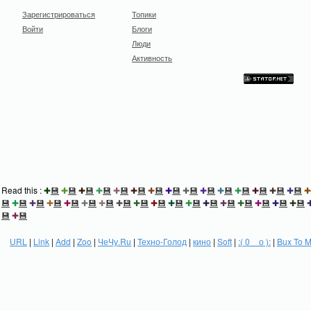
Зарегистрироваться
Топики
Войти
Блоги
Люди
Активность
Read this :
✚
💾
✚
💾
✚
💾
✚
💾
✚
💾
✚
💾
✚
💾
✚
💾
✚
💾
✚
💾
✚
💾
✚
💾
✚
💾
✚
💾
✚
💾
✚
💾
✚
💾
✚
💾
✚
💾
✚
💾
✚
💾
✚
💾
✚
💾
✚
💾
✚
💾
✚
💾
✚
💾
✚
💾
✚
💾
✚
💾
✚
💾
✚
💾
✚
💾
💾
✚
💾
URL
|
Link
|
Add
|
Zoo
|
ЧеЧу.Ru
|
Техно-Голод
|
кино
|
Soft
|
:( 0 _ о ):
|
Bux To 