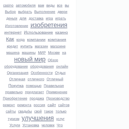
casino
автомобиля
вам
виды
все
вы
Выбор
выбрать
Выполнение
двери
для
деньги
доставка
игра
играть
изобретения
Изготовление
интернет
Использование
казино
Как
компании
компания
когда
купить
кредит
магазин
магазине
машина
машины
МИР
Москве
на
новый мир
Обзор
оборудование
оборудования
онлайн
Организация
Особенности
Отдых
Отличная
отличного
Отличный
Покупка
помощью
Правильная
правильно
предлагает
Применение
Приобретение
продажа
Производство
сайт
ремонт
ремонта
россия
сайтов
сайты
свадьбы
свой
такое
только
улучшения
туризм
услуг
Услуги
Установка
человек
Что