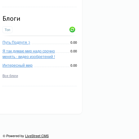
Блоги
Топ
Путь Подпутя :)
0.00
Я так думаю мир надо срочно
0.00
менять - видео изобретений !
Интересный мир
0.00
Все блоги
© Powered by
LiveStreet CMS