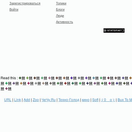
Зарегистрироваться
Топики
Войти
Блоги
Люди
Активность
Read this :
✚
💾
✚
💾
✚
💾
✚
💾
✚
💾
✚
💾
✚
💾
✚
💾
✚
💾
✚
💾
✚
💾
✚
💾
✚
💾
✚
💾
✚
💾
✚
💾
✚
💾
✚
💾
✚
💾
✚
💾
✚
💾
✚
💾
✚
💾
✚
💾
✚
💾
✚
💾
✚
💾
✚
💾
✚
💾
✚
💾
✚
💾
✚
💾
✚
💾
💾
✚
💾
URL
|
Link
|
Add
|
Zoo
|
ЧеЧу.Ru
|
Техно-Голод
|
кино
|
Soft
|
:( 0 _ о ):
|
Bux To 