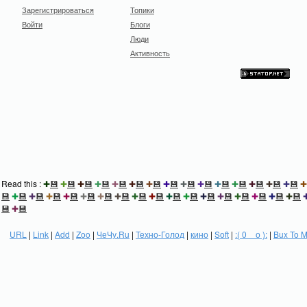
Зарегистрироваться
Топики
Войти
Блоги
Люди
Активность
Read this :
✚
💾
✚
💾
✚
💾
✚
💾
✚
💾
✚
💾
✚
💾
✚
💾
✚
💾
✚
💾
✚
💾
✚
💾
✚
💾
✚
💾
✚
💾
✚
💾
✚
💾
✚
💾
✚
💾
✚
💾
✚
💾
✚
💾
✚
💾
✚
💾
✚
💾
✚
💾
✚
💾
✚
💾
✚
💾
✚
💾
✚
💾
✚
💾
✚
💾
💾
✚
💾
URL
|
Link
|
Add
|
Zoo
|
ЧеЧу.Ru
|
Техно-Голод
|
кино
|
Soft
|
:( 0 _ о ):
|
Bux To 