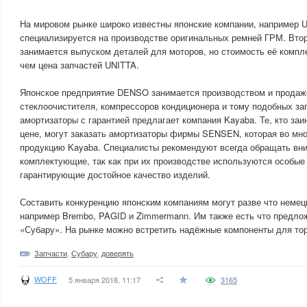
На мировом рынке широко известны японские компании, например 
специализируется на производстве оригинальных ремней ГРМ. Вто
занимается выпуском деталей для моторов, но стоимость её комп
чем цена запчастей UNITTA.
Японское предприятие DENSO занимается производством и продаже
стеклоочистителя, компрессоров кондиционера и тому подобных за
амортизаторы с гарантией предлагает компания Kayaba. Те, кто заи
цене, могут заказать амортизаторы фирмы SENSEN, которая во мно
продукцию Kayaba. Специалисты рекомендуют всегда обращать вни
комплектующие, так как при их производстве используются особые 
гарантирующие достойное качество изделий.
Составить конкуренцию японским компаниям могут разве что немец
например Brembo, PAGID и Zimmermann. Им также есть что предло
«Субару». На рынке можно встретить надёжные компоненты для тор
Запчасти
,
Субару
,
доверять
WOFF
5 января 2018, 11:17
3165