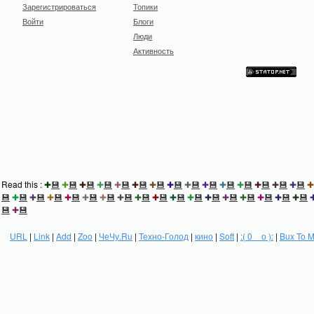
Зарегистрироваться
Топики
Войти
Блоги
Люди
Активность
Read this :
✚
💾
✚
💾
✚
💾
✚
💾
✚
💾
✚
💾
✚
💾
✚
💾
✚
💾
✚
💾
✚
💾
✚
💾
✚
💾
✚
💾
✚
💾
✚
💾
✚
💾
✚
💾
✚
💾
✚
💾
✚
💾
✚
💾
✚
💾
✚
💾
✚
💾
✚
💾
✚
💾
✚
💾
✚
💾
✚
💾
✚
💾
✚
💾
✚
💾
💾
✚
💾
URL
|
Link
|
Add
|
Zoo
|
ЧеЧу.Ru
|
Техно-Голод
|
кино
|
Soft
|
:( 0 _ о ):
|
Bux To 