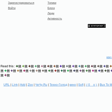
Зарегистрироваться
Топики
Войти
Блоги
Люди
Активность
как
Read this :
✚
💾
✚
💾
✚
💾
✚
💾
✚
💾
✚
💾
✚
💾
✚
💾
✚
💾
✚
💾
✚
💾
✚
💾
✚
💾
✚
💾
✚
💾
✚
💾
✚
💾
✚
💾
✚
💾
✚
💾
✚
💾
✚
💾
✚
💾
✚
💾
✚
💾
✚
💾
✚
💾
✚
💾
✚
💾
✚
💾
✚
💾
✚
💾
✚
💾
💾
✚
💾
URL
|
Link
|
Add
|
Zoo
|
ЧеЧу.Ru
|
Техно-Голод
|
кино
|
Soft
|
:( 0 _ о ):
|
Bux To 