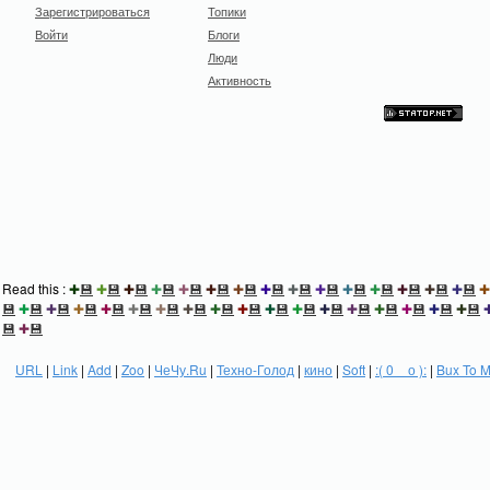
Зарегистрироваться
Топики
Войти
Блоги
Люди
Активность
Read this :
✚
💾
✚
💾
✚
💾
✚
💾
✚
💾
✚
💾
✚
💾
✚
💾
✚
💾
✚
💾
✚
💾
✚
💾
✚
💾
✚
💾
✚
💾
✚
💾
✚
💾
✚
💾
✚
💾
✚
💾
✚
💾
✚
💾
✚
💾
✚
💾
✚
💾
✚
💾
✚
💾
✚
💾
✚
💾
✚
💾
✚
💾
✚
💾
✚
💾
💾
✚
💾
URL
|
Link
|
Add
|
Zoo
|
ЧеЧу.Ru
|
Техно-Голод
|
кино
|
Soft
|
:( 0 _ о ):
|
Bux To 