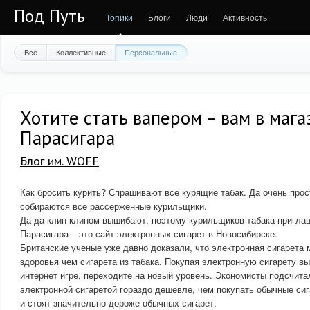
Под Путь
Топики
Блоги
Люди
Активность
Все
Коллективные
Персональные
Хотите стать вапером – вам в мага
Парасигара
Блог им. WOFF
Как бросить курить? Спрашивают все курящие табак. Да очень прос
собираются все рассерженные курильщики.
Да-да клин клином вышибают, поэтому курильщиков табака приглаш
Парасигара – это сайт электронных сигарет в Новосибирске.
Британские ученые уже давно доказали, что электронная сигарета 
здоровья чем сигарета из табака. Покупая электронную сигарету вы
интернет игре, переходите на новый уровень. Экономисты подсчита
электронной сигаретой гораздо дешевле, чем покупать обычные сиг
и стоят значительно дороже обычных сигарет.