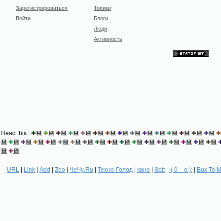
Зарегистрироваться
Топики
Войти
Блоги
Люди
Активность
Read this :
✚
💾
✚
💾
✚
💾
✚
💾
✚
💾
✚
💾
✚
💾
✚
💾
✚
💾
✚
💾
✚
💾
✚
💾
✚
💾
✚
💾
✚
💾
✚
💾
✚
💾
✚
💾
✚
💾
✚
💾
✚
💾
✚
💾
✚
💾
✚
💾
✚
💾
✚
💾
✚
💾
✚
💾
✚
💾
✚
💾
✚
💾
✚
💾
✚
💾
💾
✚
💾
URL
|
Link
|
Add
|
Zoo
|
ЧеЧу.Ru
|
Техно-Голод
|
кино
|
Soft
|
:( 0 _ о ):
|
Bux To 