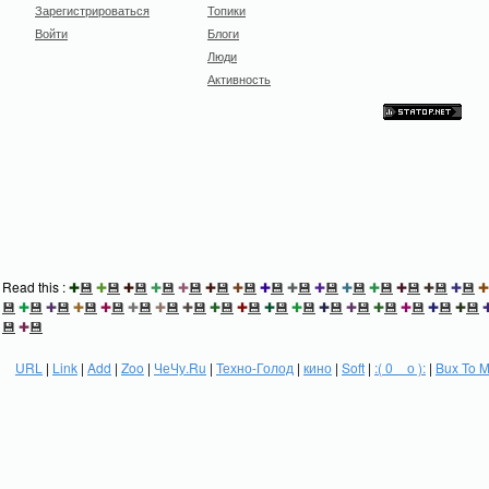
Зарегистрироваться
Топики
Войти
Блоги
Люди
Активность
Read this :
✚
💾
✚
💾
✚
💾
✚
💾
✚
💾
✚
💾
✚
💾
✚
💾
✚
💾
✚
💾
✚
💾
✚
💾
✚
💾
✚
💾
✚
💾
✚
💾
✚
💾
✚
💾
✚
💾
✚
💾
✚
💾
✚
💾
✚
💾
✚
💾
✚
💾
✚
💾
✚
💾
✚
💾
✚
💾
✚
💾
✚
💾
✚
💾
✚
💾
💾
✚
💾
URL
|
Link
|
Add
|
Zoo
|
ЧеЧу.Ru
|
Техно-Голод
|
кино
|
Soft
|
:( 0 _ о ):
|
Bux To 