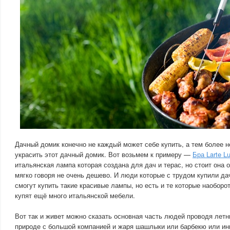
Дачный домик конечно не каждый может себе купить, а тем более 
украсить этот дачный домик. Вот возьмем к примеру —
Бра Larte L
итальянская лампа которая создана для дач и терас, но стоит она о
мягко говоря не очень дешево. И люди которые с трудом купили д
смогут купить такие красивые лампы, но есть и те которые наоборо
купят ещё много итальянской мебели.
Вот так и живет можно сказать основная часть людей проводя летн
природе с большой компанией и жаря шашлыки или барбекю или ин